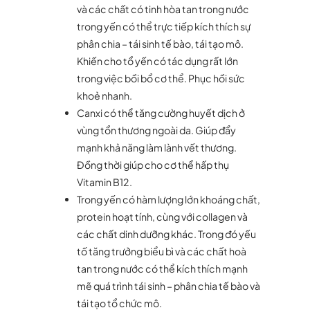
và các chất có tinh hòa tan trong nước
trong yến có thể trực tiếp kích thích sự
phân chia – tái sinh tế bào, tái tạo mô.
Khiến cho tổ yến có tác dụng rất lớn
trong việc bồi bổ cơ thể. Phục hồi sức
khoẻ nhanh.
Canxi có thể tăng cường huyết dịch ở
vùng tổn thương ngoài da. Giúp đẩy
mạnh khả năng làm lành vết thương.
Đồng thời giúp cho cơ thể hấp thụ
Vitamin B12.
Trong yến có hàm lượng lớn khoáng chất,
protein hoạt tính, cùng với collagen và
các chất dinh dưỡng khác. Trong đó yếu
tố tăng trưởng biểu bì và các chất hoà
tan trong nước có thể kích thích mạnh
mẽ quá trình tái sinh – phân chia tế bào và
tái tạo tổ chức mô.