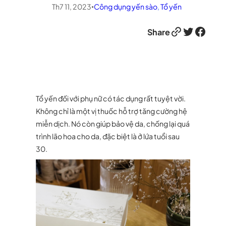
Th7 11, 2023
Công dụng yến sào
, 
Tổ yến
•
Link
Twitter
Facebook
Share
Tổ yến đối với phụ nữ có tác dụng rất tuyệt vời.
Không chỉ là một vị thuốc hỗ trợ tăng cường hệ
miễn dịch. Nó còn giúp bảo vệ da, chống lại quá
trình lão hoa cho da, đặc biệt là ở lứa tuổi sau
30.