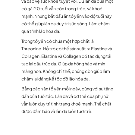
và bảo vệ sức khỏe tuyệt vời. Dù làn da của một
cô gái 20 tuổi vẫn còn trong trẻo, và khoẻ
mạnh. Nhưng bắt đầu ăn tổ yến vào độ tuổi này
có thể giúp làn da duy trì sức sống. Làm chậm
quá trình lão hóa da.
Trong tổ yến có chứa một hợp chất là
Threonine. Hỗ trợ cơ thể sản xuất ra Elastine và
Collagen. Elastine và Collagen có tác dụng tái
tạo lại cấu trúc da. Giúp da hồng hào và mịn
màng hơn. Không chỉ thế, chúng còn giúp làm
chậm lại đáng kể tốc độ lão hóa da.
Bằng cách ăn tổ yến mỗi ngày, cùng với sự tăng
dần của tuổi tác. Làn da và cơ thể của phụ nữ
vẫn luôn duy trì tình trạng khoẻ mạnh. Thể chất
được đảm bảo và làn da luôn tươi trẻ.