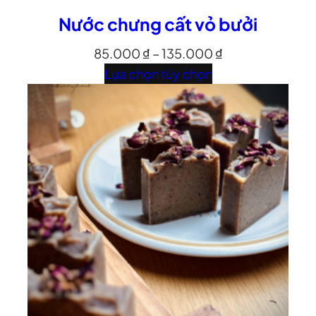
Nước chưng cất vỏ bưởi
85.000
₫
–
135.000
₫
Lựa chọn tùy chọn