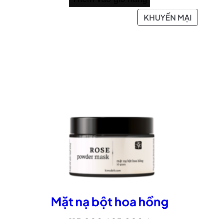
SẢN
KHUYẾN MẠI
PHẨM
ĐANG
GIẢM
GIÁ
Mặt nạ bột hoa hồng