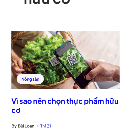
Nông sản
Vì sao nên chọn thực phẩm hữu
cơ
By
Bùi Loan
Th1 21
•