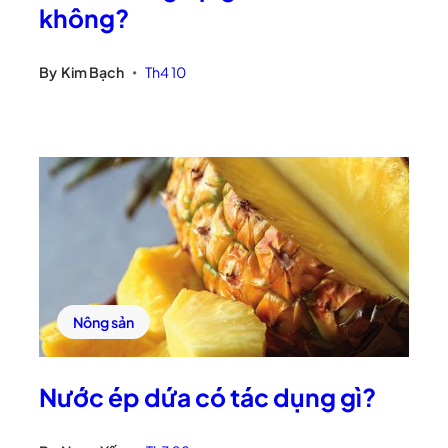
không?
By
Kim Bạch
Th4 10
•
Nông sản
Nước ép dứa có tác dụng gì?