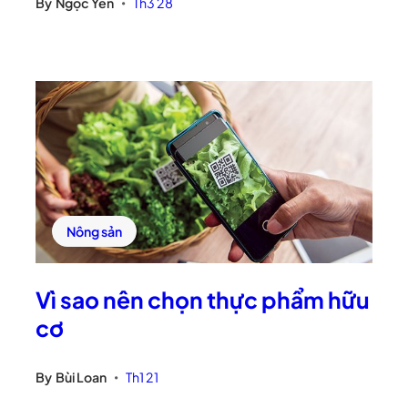
By
Ngọc Yến
Th3 28
•
Nông sản
Vì sao nên chọn thực phẩm hữu
cơ
By
Bùi Loan
Th1 21
•