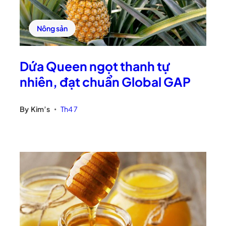
Nông sản
Dứa Queen ngọt thanh tự
nhiên, đạt chuẩn Global GAP
By
Kim’s
Th4 7
•