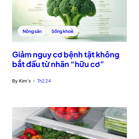
Nông sản
Sống khoẻ
Giảm nguy cơ bệnh tật không
bắt đầu từ nhãn “hữu cơ”
By
Kim’s
Th2 24
•