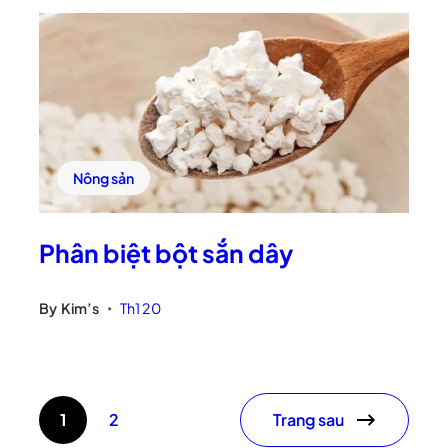
Nông sản
Phân biệt bột sắn dây
By
Kim’s
Th1 20
•
Trang sau
1
2