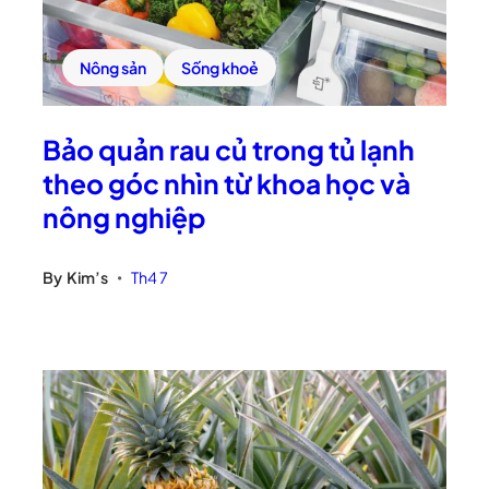
Nông sản
Sống khoẻ
Bảo quản rau củ trong tủ lạnh
theo góc nhìn từ khoa học và
nông nghiệp
By
Kim’s
Th4 7
•