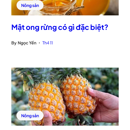
Nông sản
Mật ong rừng có gì đặc biệt?
By
Ngọc Yến
Th4 11
•
Nông sản