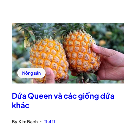
Nông sản
Dứa Queen và các giống dứa
khác
By
Kim Bạch
Th4 11
•