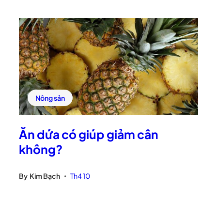
Nông sản
Ăn dứa có giúp giảm cân
không?
By
Kim Bạch
Th4 10
•