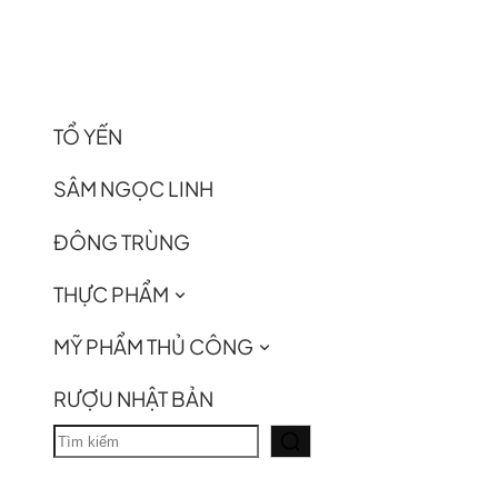
TỔ YẾN
SÂM NGỌC LINH
ĐÔNG TRÙNG
THỰC PHẨM
MỸ PHẨM THỦ CÔNG
RƯỢU NHẬT BẢN
T
ì