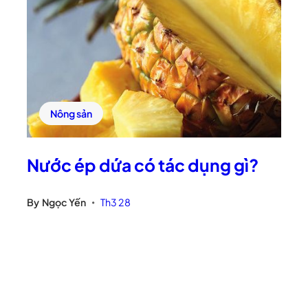
Nông sản
Nước ép dứa có tác dụng gì?
By
Ngọc Yến
Th3 28
•