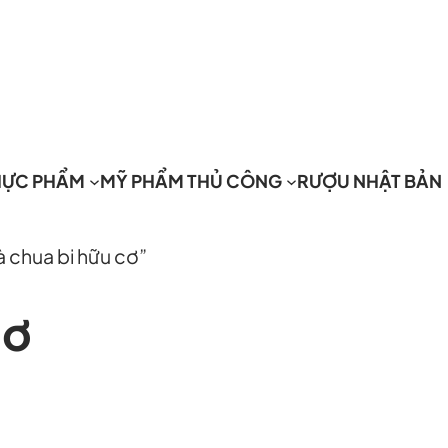
HỰC PHẨM
MỸ PHẨM THỦ CÔNG
RƯỢU NHẬT BẢN
 chua bi hữu cơ”
cơ