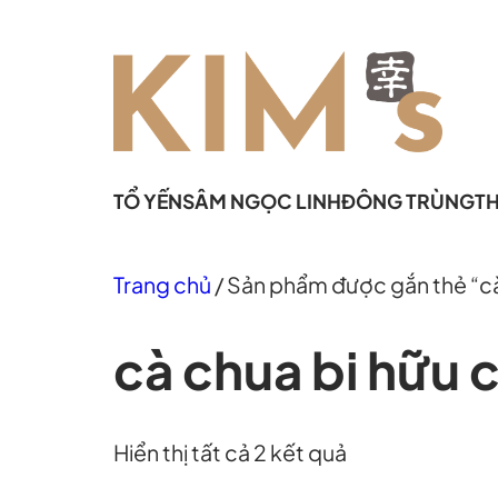
Chuyển
đến
phần
nội
dung
TỔ YẾN
SÂM NGỌC LINH
ĐÔNG TRÙNG
T
Trang chủ
/ Sản phẩm được gắn thẻ “cà
cà chua bi hữu 
Hiển thị tất cả 2 kết quả