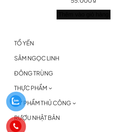
55.000
₫
Thêm vào giỏ hàng
TỔ YẾN
SÂM NGỌC LINH
ĐÔNG TRÙNG
THỰC PHẨM
MỸ PHẨM THỦ CÔNG
RƯỢU NHẬT BẢN
0981111118