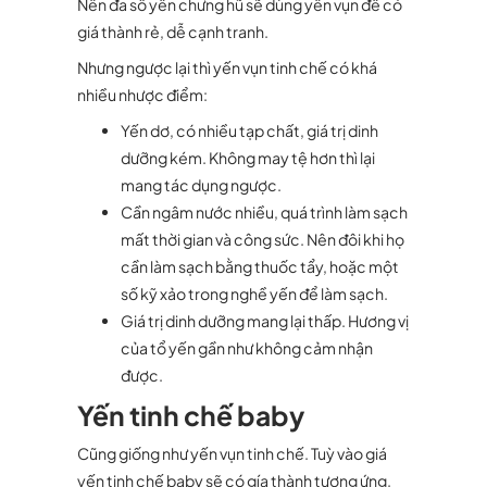
Nên đa số yến chưng hũ sẽ dùng yến vụn để có
giá thành rẻ, dễ cạnh tranh.
Nhưng ngược lại thì yến vụn tinh chế có khá
nhiều nhược điểm:
Yến dơ, có nhiều tạp chất, giá trị dinh
dưỡng kém. Không may tệ hơn thì lại
mang tác dụng ngược.
Cần ngâm nước nhiều, quá trình làm sạch
mất thời gian và công sức. Nên đôi khi họ
cần làm sạch bằng thuốc tẩy, hoặc một
số kỹ xảo trong nghề yến để làm sạch.
Giá trị dinh dưỡng mang lại thấp. Hương vị
của tổ yến gần như không cảm nhận
được.
Yến tinh chế baby
Cũng giống như yến vụn tinh chế. Tuỳ vào giá
yến tinh chế baby sẽ có gía thành tương ứng.