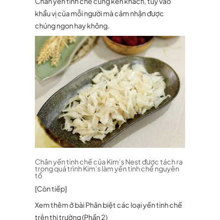
Chân yến tinh chế cũng kén khách, tuỳ vào
khẩu vị của mỗi người mà cảm nhận được
chúng ngon hay không.
Chân yến tinh chế của Kim’s Nest được tách ra
trong quá trình Kim’s làm yến tinh chế nguyên
tổ
[Còn tiếp]
Xem thêm ở bài Phân biệt các loại yến tinh chế
trên thị trường (Phần 2)