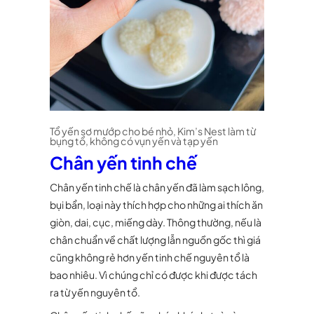
Tổ yến sơ mướp cho bé nhỏ, Kim’s Nest làm từ
bụng tổ, không có vụn yến và tạp yến
Chân yến tinh chế
Chân yến tinh chế là chân yến đã làm sạch lông,
bụi bẩn, loại này thích hợp cho những ai thích ăn
giòn, dai, cục, miếng dày. Thông thường, nếu là
chân chuẩn về chất lượng lẫn nguồn gốc thì giá
cũng không rẻ hơn yến tinh chế nguyên tổ là
bao nhiêu. Vì chúng chỉ có được khi được tách
ra từ yến nguyên tổ.