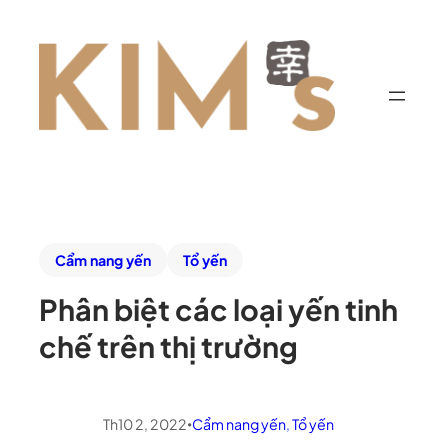
Cẩm nang yến
Tổ yến
Phân biệt các loại yến tinh
chế trên thị trường
Th10 2, 2022
Cẩm nang yến
, 
Tổ yến
•