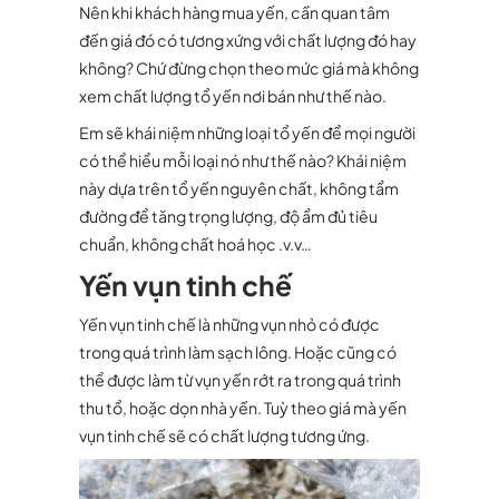
Nên khi khách hàng mua yến, cần quan tâm
đến giá đó có tương xứng với chất lượng đó hay
không? Chứ đừng chọn theo mức giá mà không
xem chất lượng tổ yến nơi bán như thế nào.
Em sẽ khái niệm những loại tổ yến để mọi người
có thể hiểu mỗi loại nó như thế nào? Khái niệm
này dựa trên tổ yến nguyên chất, không tẩm
đường để tăng trọng lượng, độ ẩm đủ tiêu
chuẩn, không chất hoá học .v.v…
Yến vụn tinh chế
Yến vụn tinh chế là những vụn nhỏ có được
trong quá trình làm sạch lông. Hoặc cũng có
thể được làm từ vụn yến rớt ra trong quá trình
thu tổ, hoặc dọn nhà yến. Tuỳ theo giá mà yến
vụn tinh chế sẽ có chất lượng tương ứng.