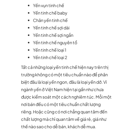
Yến vụn tinh chế
Yến tinh chế baby
Chân yến tinh chế
Yến tinh chế sợi dài
Yến tinh chế sợi ngắn
Yến tinh chế nguyên tổ
Yến tinh chế loại 1
Yến tinh chế loại 2
Tất cả những loại yến tinh chế hiện nay trên thị
trường không có một tiêu chuẩn nào để phân
biệt đâu là loại yến ngon, đâu là loại yến dở. Vì
ngành yến ở Việt Nam hiện tại gần như chưa
được kiểm soát một cách nghiêm túc. Mỗi một
nơi bán đều có một tiêu chuẩn chất lượng
riêng. Hoặc cũng có nơi chẳng quan tâm đến
chất lượng mà chỉ quan tâm về giá rẻ, giá như
thế nào sao cho dễ bán, khách dễ mua.