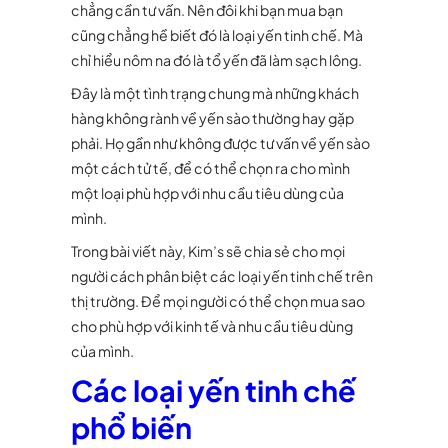
chẳng cần tư vấn. Nên đôi khi bạn mua bạn
cũng chẳng hề biết đó là loại yến tinh chế. Mà
chỉ hiểu nôm na đó là tổ yến đã làm sạch lông.
Đây là một tình trạng chung mà những khách
hàng không rành về yến sào thường hay gặp
phải. Họ gần như không được tư vấn về yến sào
một cách tử tế, để có thể chọn ra cho mình
một loại phù hợp với nhu cầu tiêu dùng của
mình.
Trong bài viết này, Kim’s sẽ chia sẻ cho mọi
người cách phân biệt các loại yến tinh chế trên
thị trường. Để mọi người có thể chọn mua sao
cho phù hợp với kinh tế và nhu cầu tiêu dùng
của mình.
Các loại yến tinh chế
phổ biến