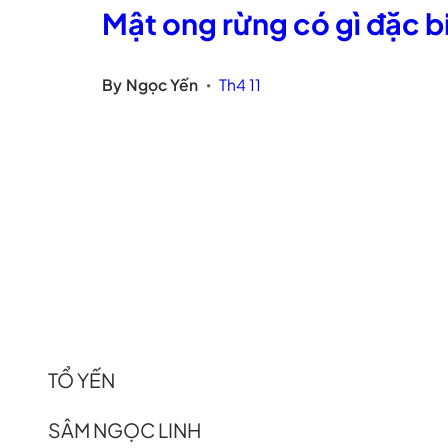
Mật ong rừng có gì đặc b
By
Ngọc Yến
Th4 11
•
TỔ YẾN
SÂM NGỌC LINH