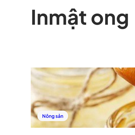
In
mật ong
Nông sản