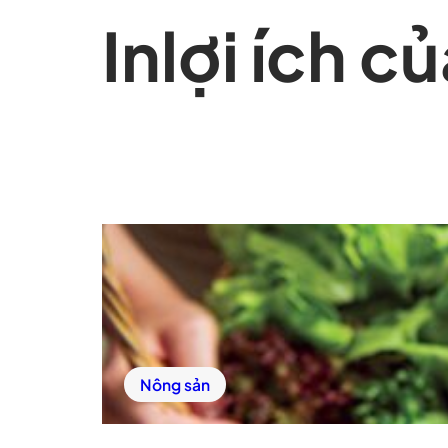
In
lợi ích 
Nông sản