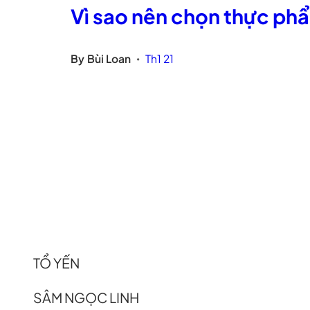
Vì sao nên chọn thực ph
By
Bùi Loan
Th1 21
•
TỔ YẾN
SÂM NGỌC LINH