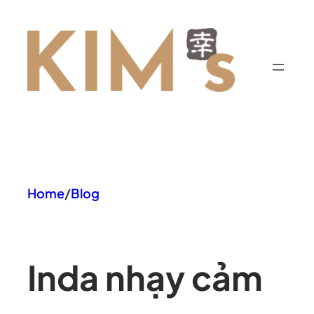
Chuyển
đến
phần
nội
dung
Home
/
Blog
In
da nhạy cảm