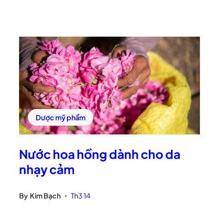
Dược mỹ phẩm
Nước hoa hồng dành cho da
nhạy cảm
By
Kim Bạch
Th3 14
•