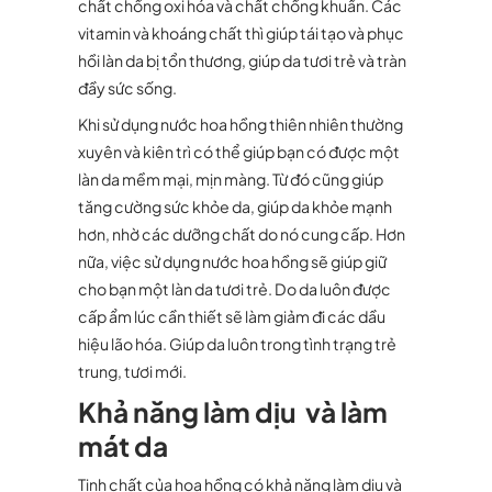
chất chống oxi hóa và chất chống khuẩn. Các
vitamin và khoáng chất thì giúp tái tạo và phục
hồi làn da bị tổn thương, giúp da tươi trẻ và tràn
đầy sức sống.
Khi sử dụng nước hoa hồng thiên nhiên thường
xuyên và kiên trì có thể giúp bạn có được một
làn da mềm mại, mịn màng. Từ đó cũng giúp
tăng cường sức khỏe da, giúp da khỏe mạnh
hơn, nhờ các dưỡng chất do nó cung cấp. Hơn
nữa, việc sử dụng nước hoa hồng sẽ giúp giữ
cho bạn một làn da tươi trẻ. Do da luôn được
cấp ẩm lúc cần thiết sẽ làm giảm đi các dầu
hiệu lão hóa. Giúp da luôn trong tình trạng trẻ
trung, tươi mới.
Khả năng làm dịu và làm
mát da
Tinh chất của hoa hồng có khả năng làm dịu và