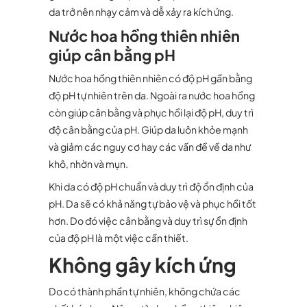
da trở nên nhạy cảm và dễ xảy ra kích ứng.
Nước hoa hồng thiên nhiên
giúp cân bằng pH
Nước hoa hồng thiên nhiên có độ pH gần bằng
độ pH tự nhiên trên da. Ngoài ra nước hoa hồng
còn giúp cân bằng và phục hồi lại độ pH, duy trì
độ cân bằng của pH. Giúp da luôn khỏe mạnh
và giảm các nguy cơ hay các vấn đề về da như
khô, nhờn và mụn.
Khi da có độ pH chuẩn và duy trì độ ổn định của
pH. Da sẽ có khả năng tự bảo vệ và phục hồi tốt
hơn. Do đó việc cân bằng và duy trì sự ổn định
của độ pH là một việc cần thiết.
Không gây kích ứng
Do có thành phần tự nhiên, không chứa các