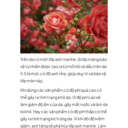
Trên da có một lớp axit mantle, là lớp màng bảo
vệ tự nhiên được tạo ra từ mồ hôi và dầu trên da.
5.5 là mức có độ axit nhẹ, giúp duy trì và bảo vệ
lớp màn này.
Khi dùng các sản phẩm có độ pH quá cao có
thể gây ra tình trạng khô da. Vì độ pH cao sẽ
làm giảm độ ẩm của da, gây mất nước và làm da
bị khô. Hay các sản phẩm có độ pH thấp có thể
gây ra tình trạng kích ứng da. Vì khi đó độ kiềm
giảm, axit tăng sẽ phá hủy lớp axit mantle. Làm