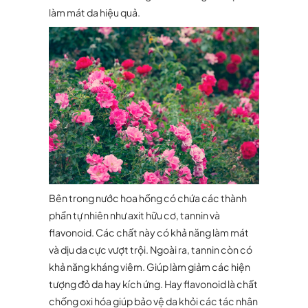
làm mát da hiệu quả.
Bên trong nước hoa hồng có chứa các thành
phần tự nhiên như axit hữu cơ, tannin và
flavonoid. Các chất này có khả năng làm mát
và dịu da cực vượt trội. Ngoài ra, tannin còn có
khả năng kháng viêm. Giúp làm giảm các hiện
tượng đỏ da hay kích ứng. Hay flavonoid là chất
chống oxi hóa giúp bảo vệ da khỏi các tác nhân