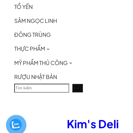
TỔ YẾN
SÂM NGỌC LINH
ĐÔNG TRÙNG
THỰC PHẨM
MỸ PHẨM THỦ CÔNG
RƯỢU NHẬT BẢN
T
ì
m
k
Kim's Deli
i
ế