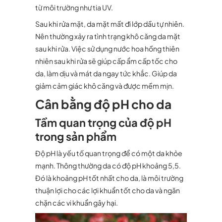
từ môi trường như tia UV.
Sau khi rửa mặt, da mặt mất đi lớp dầu tự nhiên.
Nên thường xảy ra tình trạng khô căng da mặt
sau khi rửa. Việc sử dụng nước hoa hồng thiên
nhiên sau khi rửa sẽ giúp cấp ẩm cấp tốc cho
da, làm dịu và mát da ngay tức khắc. Giúp da
giảm cảm giác khô căng và được mềm mịn.
Cân bằng độ pH cho da
Tầm quan trọng của độ pH
trong sản phẩm
Độ pH là yếu tố quan trọng để có một da khỏe
mạnh. Thông thường da có độ pH khoảng 5,5.
Đó là khoảng pH tốt nhất cho da, là môi trường
thuận lợi cho các lợi khuẩn tốt cho da và ngăn
chặn các vi khuẩn gây hại.