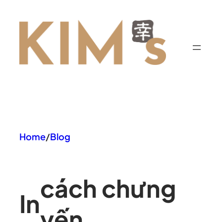
Chuyển
đến
phần
nội
dung
Home
/
Blog
cách chưng
In
yến