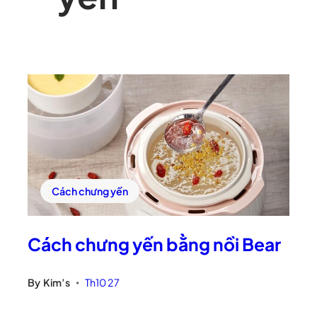
Cách chưng yến
Cách chưng yến bằng nồi Bear
By
Kim’s
Th10 27
•