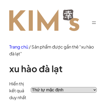
Chuyển
đến
phần
nội
dung
Trang chủ
/ Sản phẩm được gắn thẻ “xu hào
đà lạt”
xu hào đà lạt
Hiển thị
kết quả
duy nhất