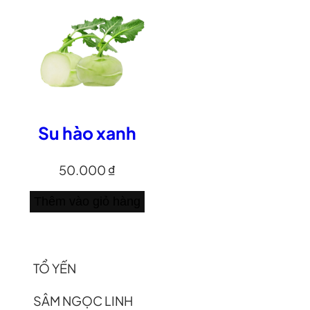
Su hào xanh
50.000
₫
Thêm vào giỏ hàng
TỔ YẾN
SÂM NGỌC LINH