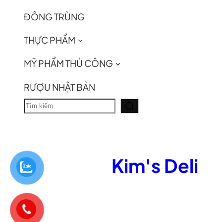
ĐÔNG TRÙNG
THỰC PHẨM
MỸ PHẨM THỦ CÔNG
RƯỢU NHẬT BẢN
T
ì
m
k
Kim's Deli
i
ế
m