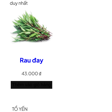
duy nhất
Rau đay
43.000
₫
Thêm vào giỏ hàng
TỔ YẾN