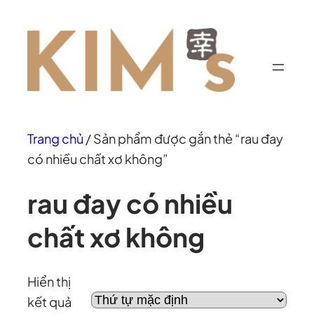
Chuyển
đến
phần
nội
dung
Trang chủ
/ Sản phẩm được gắn thẻ “rau đay
có nhiều chất xơ không”
rau đay có nhiều
chất xơ không
Hiển thị
kết quả