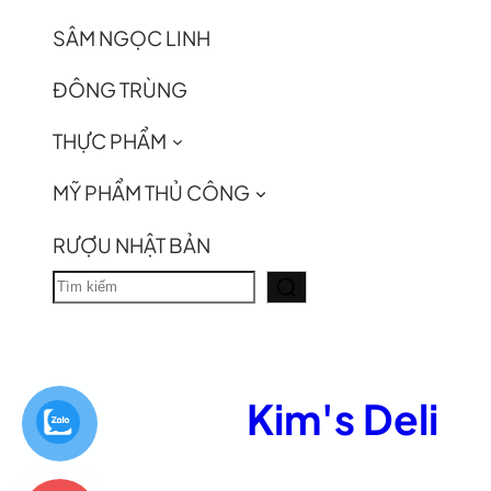
SÂM NGỌC LINH
ĐÔNG TRÙNG
THỰC PHẨM
MỸ PHẨM THỦ CÔNG
RƯỢU NHẬT BẢN
T
ì
m
k
Kim's Deli
i
ế
m