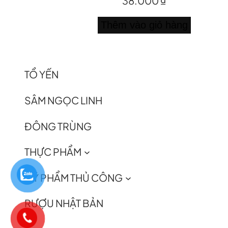
38.000
₫
Thêm vào giỏ hàng
TỔ YẾN
SÂM NGỌC LINH
ĐÔNG TRÙNG
THỰC PHẨM
MỸ PHẨM THỦ CÔNG
RƯỢU NHẬT BẢN
0981111118