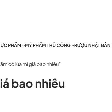
HỰC PHẨM
MỸ PHẨM THỦ CÔNG
RƯỢU NHẬT BẢN
m cỏ lúa mì giá bao nhiêu”
iá bao nhiêu