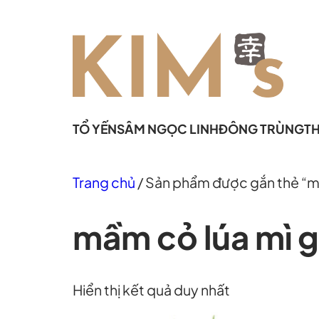
Chuyển
đến
phần
nội
dung
TỔ YẾN
SÂM NGỌC LINH
ĐÔNG TRÙNG
T
Trang chủ
/ Sản phẩm được gắn thẻ “mầ
mầm cỏ lúa mì g
Hiển thị kết quả duy nhất