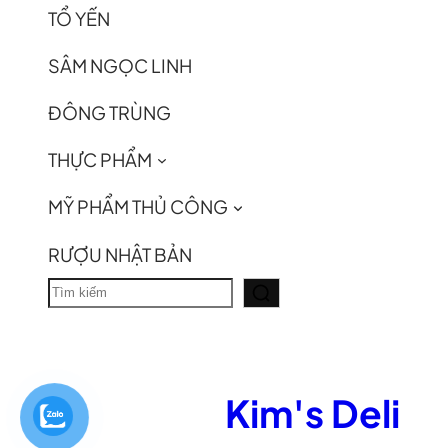
TỔ YẾN
SÂM NGỌC LINH
ĐÔNG TRÙNG
THỰC PHẨM
MỸ PHẨM THỦ CÔNG
RƯỢU NHẬT BẢN
T
ì
m
k
Kim's Deli
i
ế