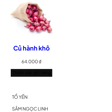
Củ hành khô
64.000
₫
Thêm vào giỏ hàng
TỔ YẾN
SÂM NGỌC LINH