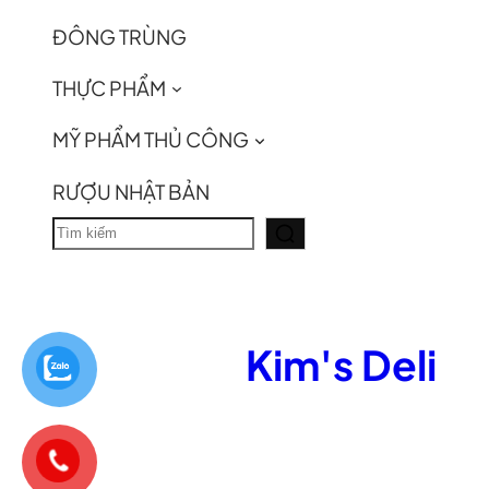
ĐÔNG TRÙNG
THỰC PHẨM
MỸ PHẨM THỦ CÔNG
RƯỢU NHẬT BẢN
T
ì
m
k
Kim's Deli
i
ế
m