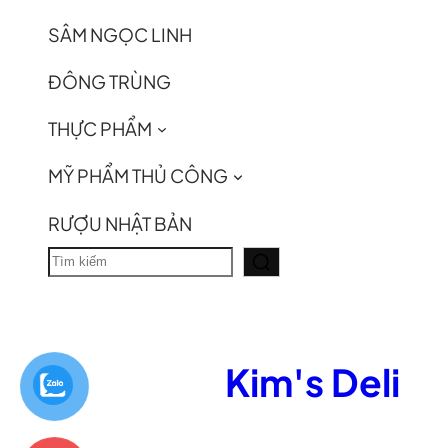
SÂM NGỌC LINH
ĐÔNG TRÙNG
THỰC PHẨM
MỸ PHẨM THỦ CÔNG
RƯỢU NHẬT BẢN
T
ì
m
k
Kim's Deli
i
ế
m