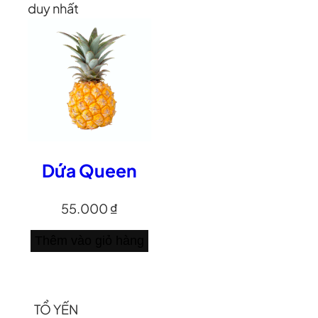
duy nhất
Dứa Queen
55.000
₫
Thêm vào giỏ hàng
TỔ YẾN