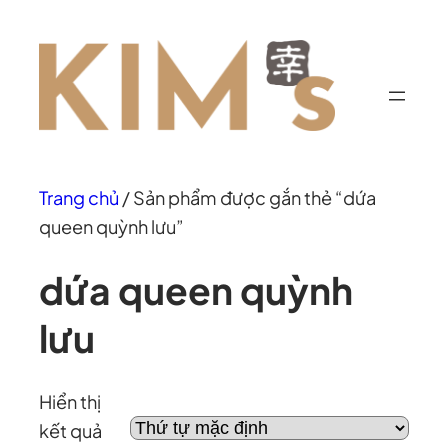
Chuyển
đến
phần
nội
dung
Trang chủ
/ Sản phẩm được gắn thẻ “dứa
queen quỳnh lưu”
dứa queen quỳnh
lưu
Hiển thị
kết quả