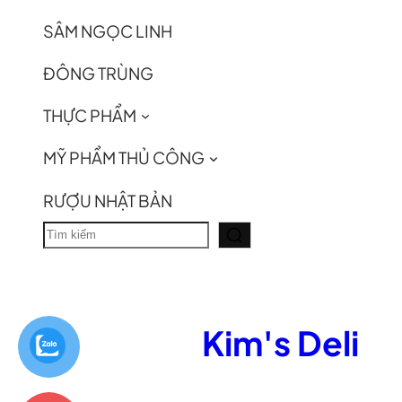
SÂM NGỌC LINH
ĐÔNG TRÙNG
THỰC PHẨM
MỸ PHẨM THỦ CÔNG
RƯỢU NHẬT BẢN
T
ì
m
k
Kim's Deli
i
ế
m