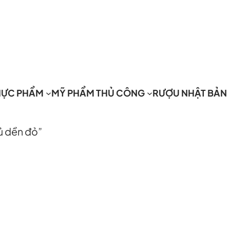
HỰC PHẨM
MỸ PHẨM THỦ CÔNG
RƯỢU NHẬT BẢN
ủ dền đỏ”