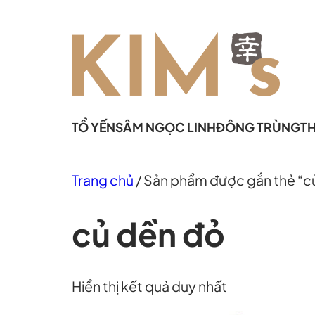
Chuyển
đến
phần
nội
dung
TỔ YẾN
SÂM NGỌC LINH
ĐÔNG TRÙNG
T
Trang chủ
/ Sản phẩm được gắn thẻ “c
củ dền đỏ
Hiển thị kết quả duy nhất