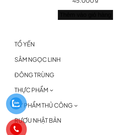
45.000
₫
Thêm vào giỏ hàng
TỔ YẾN
SÂM NGỌC LINH
ĐÔNG TRÙNG
THỰC PHẨM
MỸ PHẨM THỦ CÔNG
RƯỢU NHẬT BẢN
0981111118