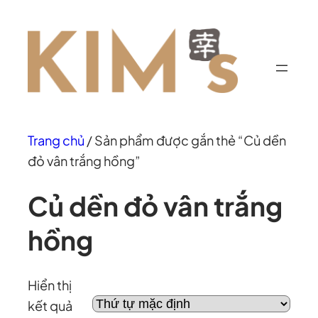
Chuyển
đến
phần
nội
dung
Trang chủ
/ Sản phẩm được gắn thẻ “Củ dền
đỏ vân trắng hồng”
Củ dền đỏ vân trắng
hồng
Hiển thị
kết quả