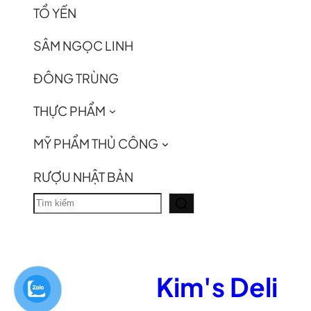
TỔ YẾN
SÂM NGỌC LINH
ĐÔNG TRÙNG
THỰC PHẨM
MỸ PHẨM THỦ CÔNG
RƯỢU NHẬT BẢN
T
ì
m
k
Kim's Deli
i
ế