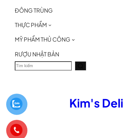
ĐÔNG TRÙNG
THỰC PHẨM
MỸ PHẨM THỦ CÔNG
RƯỢU NHẬT BẢN
T
ì
m
k
Kim's Deli
i
ế
m