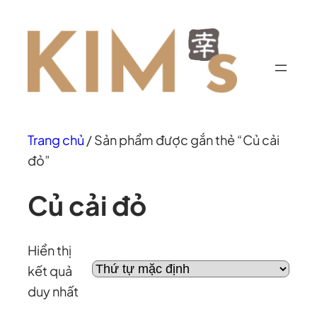
Chuyển
đến
phần
nội
dung
Trang chủ
/ Sản phẩm được gắn thẻ “Củ cải
đỏ”
Củ cải đỏ
Hiển thị
kết quả
duy nhất