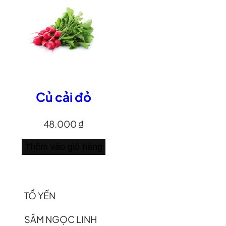
Củ cải đỏ
48.000
₫
Thêm vào giỏ hàng
TỔ YẾN
SÂM NGỌC LINH