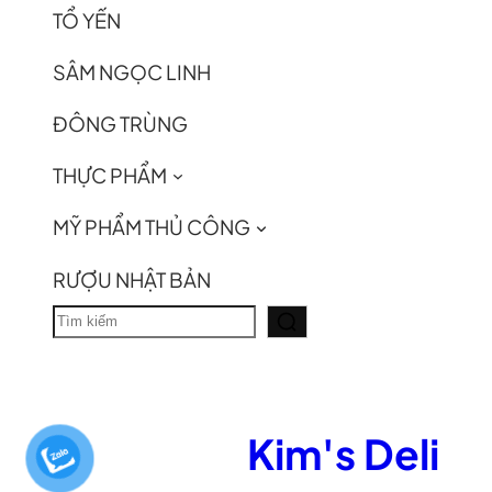
TỔ YẾN
SÂM NGỌC LINH
ĐÔNG TRÙNG
THỰC PHẨM
MỸ PHẨM THỦ CÔNG
RƯỢU NHẬT BẢN
T
ì
m
k
Kim's Deli
i
ế