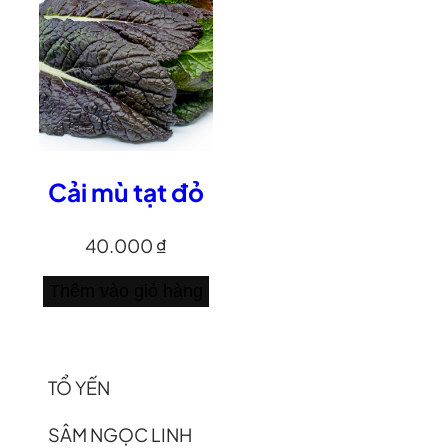
Cải mù tạt đỏ
40.000
₫
Thêm vào giỏ hàng
TỔ YẾN
SÂM NGỌC LINH