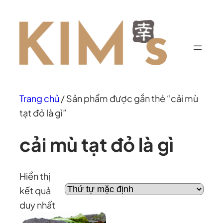
Chuyển
đến
phần
nội
dung
Trang chủ
/ Sản phẩm được gắn thẻ “cải mù
tạt đỏ là gì”
cải mù tạt đỏ là gì
Hiển thị
kết quả
duy nhất