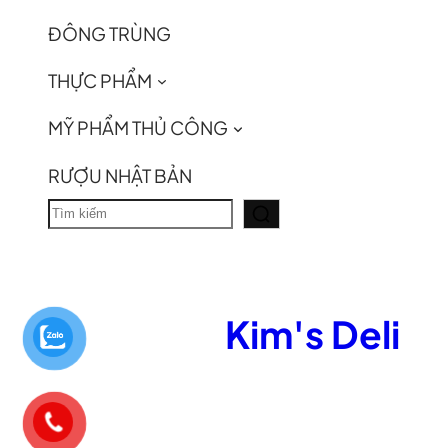
ĐÔNG TRÙNG
THỰC PHẨM
MỸ PHẨM THỦ CÔNG
RƯỢU NHẬT BẢN
T
ì
m
k
Kim's Deli
i
ế
m