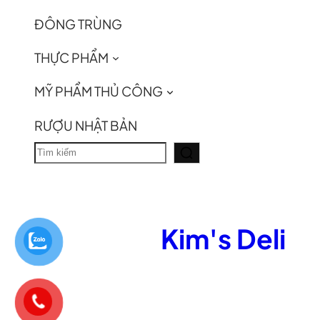
ĐÔNG TRÙNG
THỰC PHẨM
MỸ PHẨM THỦ CÔNG
RƯỢU NHẬT BẢN
T
ì
m
k
Kim's Deli
i
ế
m