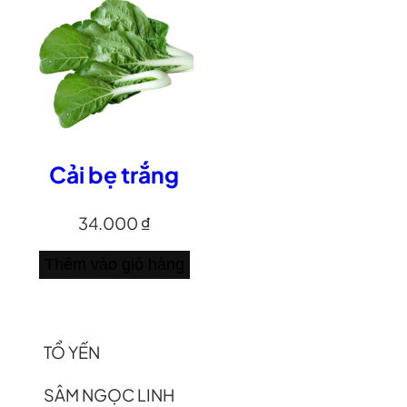
Cải bẹ trắng
34.000
₫
Thêm vào giỏ hàng
TỔ YẾN
SÂM NGỌC LINH