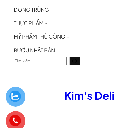
ĐÔNG TRÙNG
THỰC PHẨM
MỸ PHẨM THỦ CÔNG
RƯỢU NHẬT BẢN
T
ì
m
k
Kim's Deli
i
ế
m