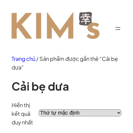
Chuyển
đến
phần
nội
dung
Trang chủ
/ Sản phẩm được gắn thẻ “Cải bẹ
dưa”
Cải bẹ dưa
Hiển thị
kết quả
duy nhất