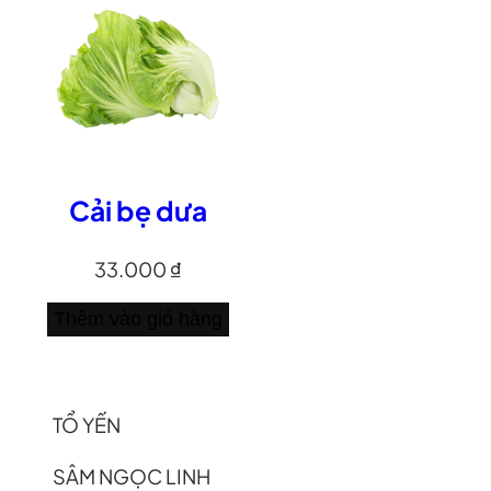
Cải bẹ dưa
33.000
₫
Thêm vào giỏ hàng
TỔ YẾN
SÂM NGỌC LINH