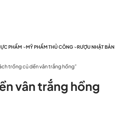
HỰC PHẨM
MỸ PHẨM THỦ CÔNG
RƯỢU NHẬT BẢN
ch trồng củ dền vân trắng hồng”
ền vân trắng hồng