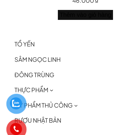
46.000
₫
Thêm vào giỏ hàng
TỔ YẾN
SÂM NGỌC LINH
ĐÔNG TRÙNG
THỰC PHẨM
MỸ PHẨM THỦ CÔNG
RƯỢU NHẬT BẢN
0981111118