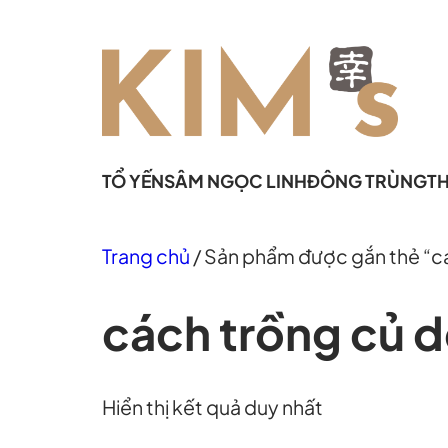
Chuyển
đến
phần
nội
dung
TỔ YẾN
SÂM NGỌC LINH
ĐÔNG TRÙNG
T
Trang chủ
/ Sản phẩm được gắn thẻ “cá
cách trồng củ d
Hiển thị kết quả duy nhất