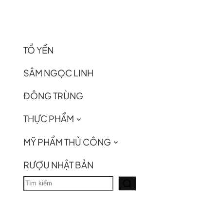
TỔ YẾN
SÂM NGỌC LINH
ĐÔNG TRÙNG
THỰC PHẨM
MỸ PHẨM THỦ CÔNG
RƯỢU NHẬT BẢN
T
ì
m