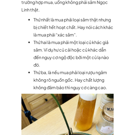
trường hợp mua, uống không phải sâm Ngọc
Linh thật.
Thứ nhất là mua phải loại sâm thật nhưng
bị chiết hết hoạt chất. Hay nói cách khác
là mua phải “xác sâm”.
Thứ hai là mua phải một loại củ khác giả
sâm. Ví dụ hư củ cải hoặc củ khác dẫn
đến nguy cơ ngộ độc bởi một củ lạ nào
đó.
Thứ ba, là nếu mua phải loại rượu ngâm
không rõ nguồn gốc. Hay chất lượng
không đảm bảo thì nguy cơ càng cao.