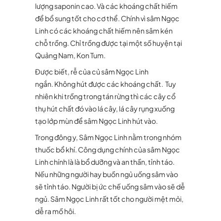
lượng saponin cao. Và các khoáng chất hiếm
để bổ sung tốt cho cơ thể. Chính vì sâm Ngọc
Linh có các khoáng chất hiếm nên sâm kén
chỗ trồng. Chỉ trồng được tại một số huyện tại
Quảng Nam, Kon Tum.
Được biết, rễ của củ sâm Ngọc Linh
ngắn. Không hút được các khoáng chất. Tuy
nhiên khi trồng trong tán rừng thì các cây cổ
thụ hút chất đó vào lá cây, lá cây rụng xuống
tạo lớp mùn để sâm Ngọc Linh hút vào.
Trong đông y, Sâm Ngọc Linh nằm trong nhóm
thuốc bổ khí. Công dụng chính của sâm Ngọc
Linh chính là là bổ dưỡng và an thần, tỉnh táo.
Nếu những người hay buồn ngủ uống sâm vào
sẽ tỉnh táo. Người bị ức chế uống sâm vào sẽ dễ
ngủ. Sâm Ngọc Linh rất tốt cho người mệt mỏi,
dễ ra mồ hôi.