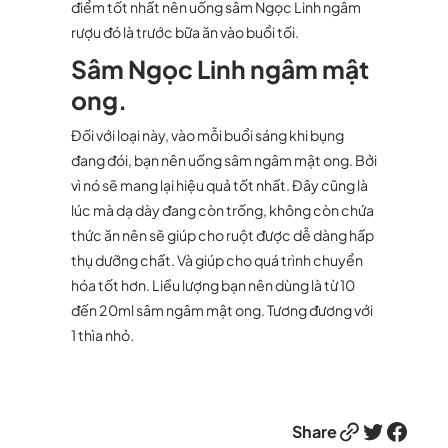
điểm tốt nhất nên uống sâm Ngọc Linh ngâm
rượu đó là trước bữa ăn vào buổi tối.
Sâm Ngọc Linh ngâm mật
ong.
Đối với loại này, vào mỗi buổi sáng khi bụng
đang đói, bạn nên uống sâm ngâm mật ong. Bởi
vì nó sẽ mang lại hiệu quả tốt nhất. Đây cũng là
lúc mà dạ dày đang còn trống, không còn chứa
thức ăn nên sẽ giúp cho ruột được dễ dàng hấp
thụ dưỡng chất. Và giúp cho quá trình chuyển
hóa tốt hơn. Liều lượng bạn nên dùng là từ 10
đến 20ml sâm ngâm mật ong. Tương đương với
1 thìa nhỏ.
Link
Twitter
Facebook
Share