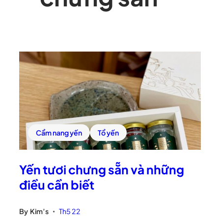
Cẩm nang yến
Tổ yến
Yến tươi chưng sẵn và những
điều cần biết
By
Kim’s
Th5 22
•