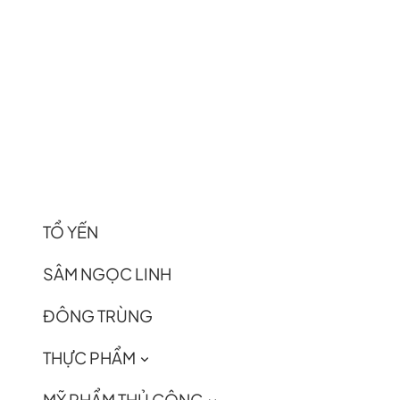
TỔ YẾN
SÂM NGỌC LINH
ĐÔNG TRÙNG
THỰC PHẨM
MỸ PHẨM THỦ CÔNG