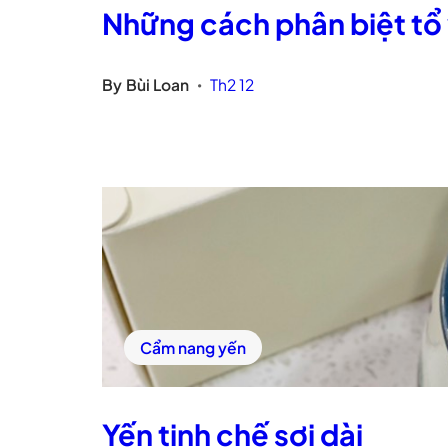
Những cách phân biệt tổ
By
Bùi Loan
Th2 12
•
Cẩm nang yến
Yến tinh chế sợi dài