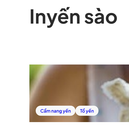
In
yến sào
Cẩm nang yến
Tổ yến