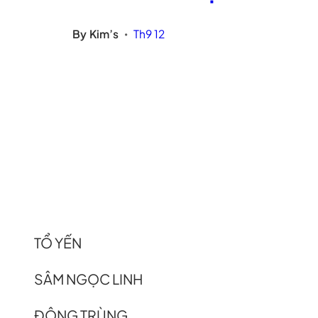
By
Kim’s
Th9 12
•
TỔ YẾN
SÂM NGỌC LINH
ĐÔNG TRÙNG