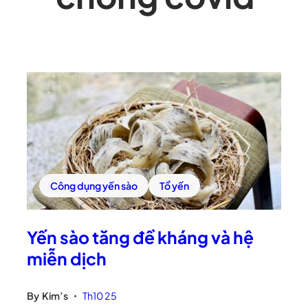
Công dụng yến sào
Tổ yến
Yến sào tăng đề kháng và hệ
miễn dịch
By
Kim’s
Th10 25
•