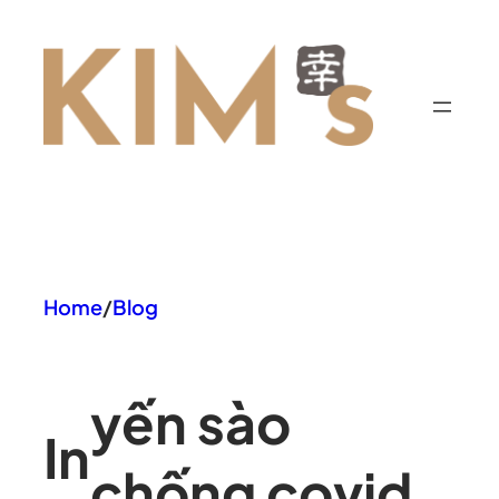
Chuyển
đến
phần
nội
dung
Home
/
Blog
yến sào
In
chống covid