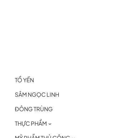
TỔ YẾN
SÂM NGỌC LINH
ĐÔNG TRÙNG
THỰC PHẨM
MỸ PHẨM THỦ CÔNG