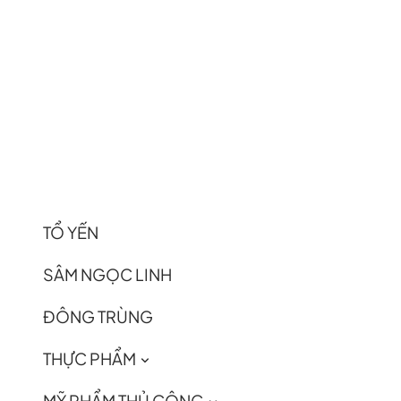
TỔ YẾN
SÂM NGỌC LINH
ĐÔNG TRÙNG
THỰC PHẨM
MỸ PHẨM THỦ CÔNG