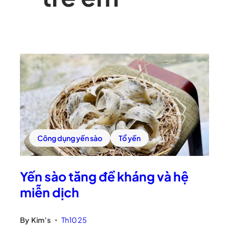
Công dụng yến sào
Tổ yến
Yến sào tăng đề kháng và hệ
miễn dịch
By
Kim’s
Th10 25
•