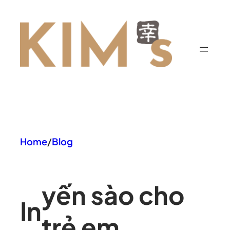
Chuyển
đến
phần
nội
dung
Home
/
Blog
yến sào cho
In
trẻ em