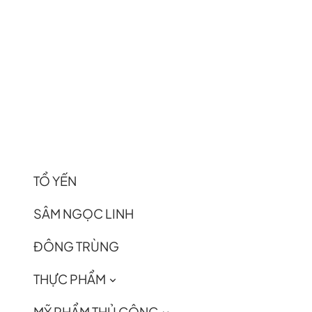
TỔ YẾN
SÂM NGỌC LINH
ĐÔNG TRÙNG
THỰC PHẨM
MỸ PHẨM THỦ CÔNG