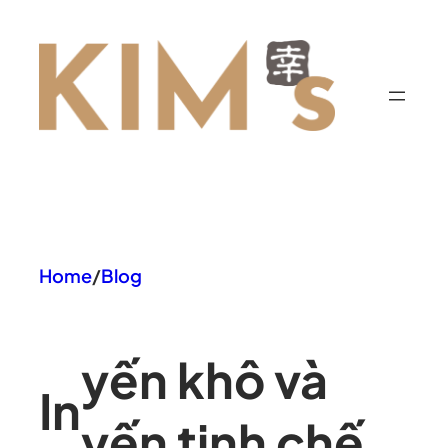
Chuyển
đến
phần
nội
dung
Home
/
Blog
yến khô và
In
yến tinh chế