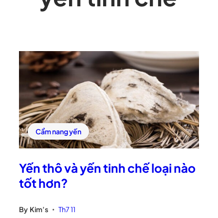
Cẩm nang yến
Yến thô và yến tinh chế loại nào
tốt hơn?
By
Kim’s
Th7 11
•