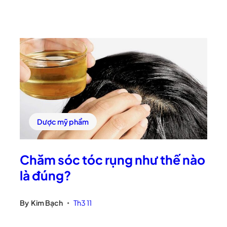
Dược mỹ phẩm
Chăm sóc tóc rụng như thế nào
là đúng?
By
Kim Bạch
Th3 11
•