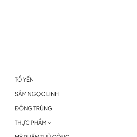
TỔ YẾN
SÂM NGỌC LINH
ĐÔNG TRÙNG
THỰC PHẨM
MỸ PHẨM THỦ CÔNG