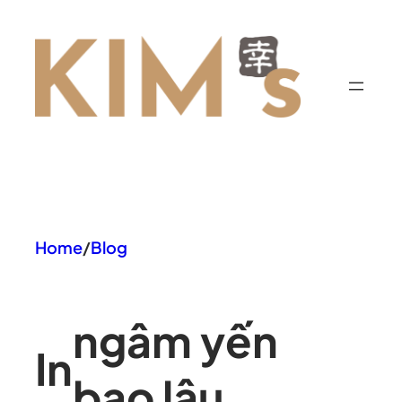
Chuyển
đến
phần
nội
dung
Home
/
Blog
ngâm yến
In
bao lâu