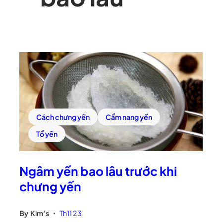
Cách chưng yến
Cẩm nang yến
Tổ yến
Ngâm yến bao lâu trước khi
chưng yến
By
Kim’s
Th11 23
•