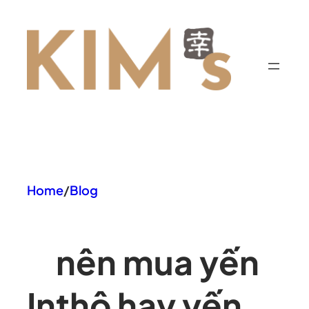
Chuyển
đến
phần
nội
dung
Home
/
Blog
nên mua yến
In
thô hay yến