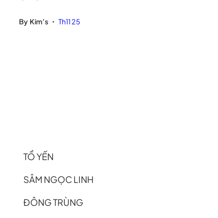
By
Kim’s
Th11 25
•
TỔ YẾN
SÂM NGỌC LINH
ĐÔNG TRÙNG