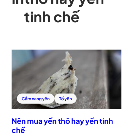
tinh chế
Cẩm nang yến
Tổ yến
Nên mua yến thô hay yến tinh
chế