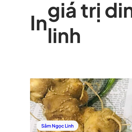
giá trị 
In
linh
Sâm Ngọc Linh