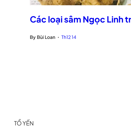
Các loại sâm Ngọc Linh t
By
Bùi Loan
Th12 14
•
TỔ YẾN