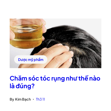
Dược mỹ phẩm
Chăm sóc tóc rụng như thế nào
là đúng?
By
Kim Bạch
Th3 11
•