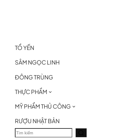
TỔ YẾN
SÂM NGỌC LINH
ĐÔNG TRÙNG
THỰC PHẨM
MỸ PHẨM THỦ CÔNG
RƯỢU NHẬT BẢN
T