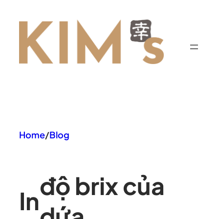
Chuyển
đến
phần
nội
dung
Home
/
Blog
độ brix của
In
dứa