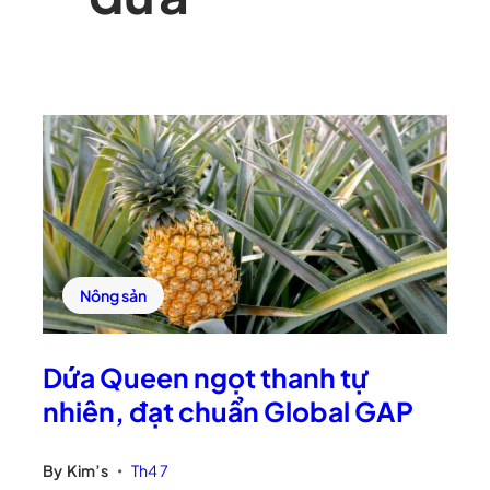
Nông sản
Dứa Queen ngọt thanh tự
nhiên, đạt chuẩn Global GAP
By
Kim’s
Th4 7
•