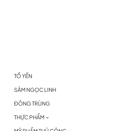
TỔ YẾN
SÂM NGỌC LINH
ĐÔNG TRÙNG
THỰC PHẨM
MỸ PHẨM THỦ CÔNG