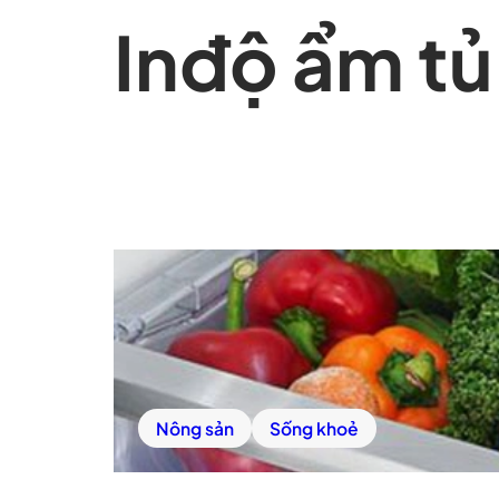
In
độ ẩm tủ
Nông sản
Sống khoẻ