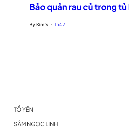
Bảo quản rau củ trong tủ
By
Kim’s
Th4 7
•
TỔ YẾN
SÂM NGỌC LINH