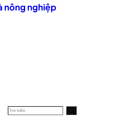
và nông nghiệp
T
ì
m