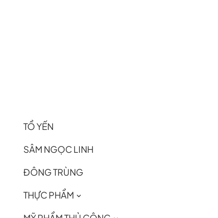
TỔ YẾN
SÂM NGỌC LINH
ĐÔNG TRÙNG
THỰC PHẨM
MỸ PHẨM THỦ CÔNG