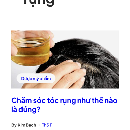
Dược mỹ phẩm
Chăm sóc tóc rụng như thế nào
là đúng?
By
Kim Bạch
Th3 11
•