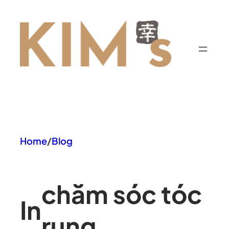
Chuyển
đến
phần
nội
dung
Home
/
Blog
chăm sóc tóc
In
rụng