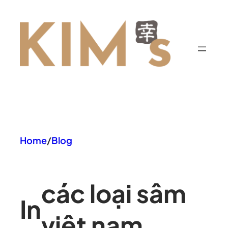
Chuyển
đến
phần
nội
dung
Home
/
Blog
các loại sâm
In
việt nam