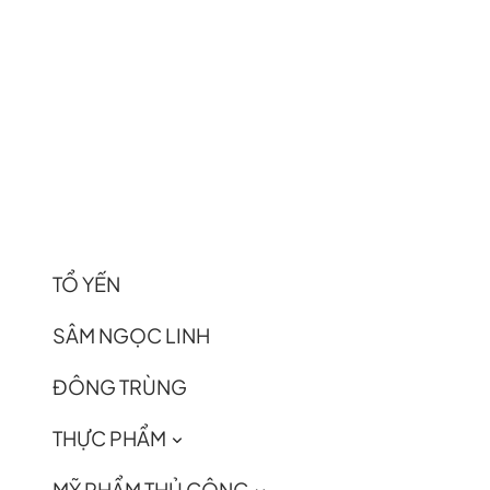
TỔ YẾN
SÂM NGỌC LINH
ĐÔNG TRÙNG
THỰC PHẨM
MỸ PHẨM THỦ CÔNG