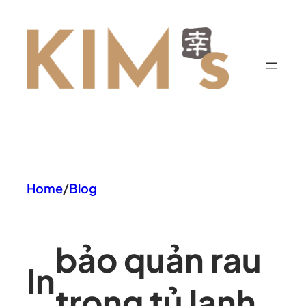
Chuyển
đến
phần
nội
dung
Home
/
Blog
bảo quản rau
In
trong tủ lạnh