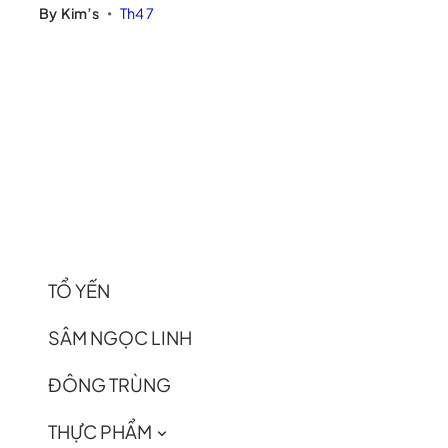
By
Kim’s
Th4 7
•
TỔ YẾN
SÂM NGỌC LINH
ĐÔNG TRÙNG
THỰC PHẨM