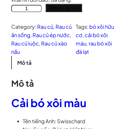
C
Thêm vào giỏ hàng
ả
i
Category:
Rau củ
, 
Rau củ
Tags:
bó xôi hữu
b
ăn sống
, 
Rau củ ép nước
, 
cơ
, 
cải bó xôi
ó
Rau củ luộc
, 
Rau củ xào
màu
, 
rau bó xôi
x
nấu
đà lạt
ô
Mô tả
i
m
Mô tả
à
u
Cải bó xôi màu
s
ố
l
Tên tiếng Anh: Swisschard
ư