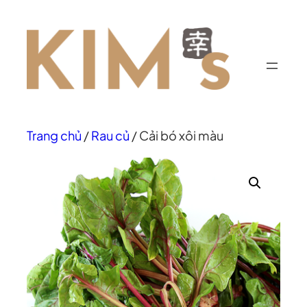
Chuyển
đến
phần
nội
dung
Trang chủ
/
Rau củ
/ Cải bó xôi màu