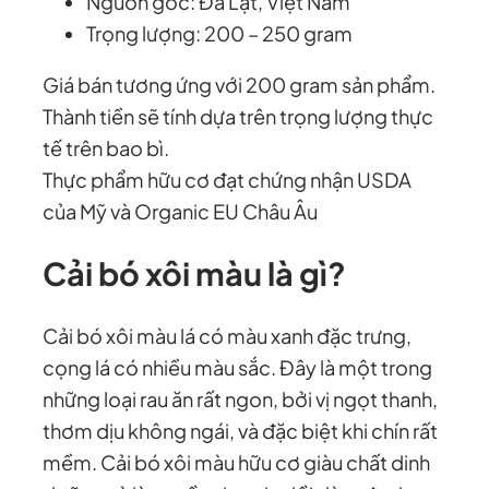
Nguồn gốc: Đà Lạt, Việt Nam
ợ
Trọng lượng: 200 – 250 gram
n
g
Giá bán tương ứng với 200 gram sản phẩm.
Thành tiền sẽ tính dựa trên trọng lượng thực
tế trên bao bì.
Thực phẩm hữu cơ đạt chứng nhận USDA
của Mỹ và Organic EU Châu Âu
Cải bó xôi màu là gì?
Cải bó xôi màu lá có màu xanh đặc trưng,
cọng lá có nhiều màu sắc. Đây là một trong
những loại rau ăn rất ngon, bởi vị ngọt thanh,
thơm dịu không ngái, và đặc biệt khi chín rất
mềm. Cải bó xôi màu hữu cơ giàu chất dinh