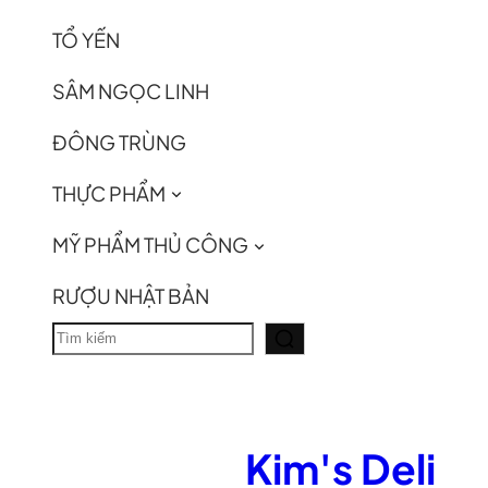
TỔ YẾN
SÂM NGỌC LINH
ĐÔNG TRÙNG
THỰC PHẨM
MỸ PHẨM THỦ CÔNG
RƯỢU NHẬT BẢN
T
ì
m
k
Kim's Deli
i