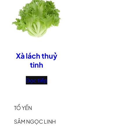
Xà lách thuỷ
tinh
Đọc tiếp
TỔ YẾN
SÂM NGỌC LINH