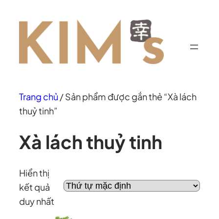
Chuyển
đến
phần
nội
dung
Trang chủ
/ Sản phẩm được gắn thẻ “Xà lách
thuỷ tinh”
Xà lách thuỷ tinh
Hiển thị
kết quả
duy nhất