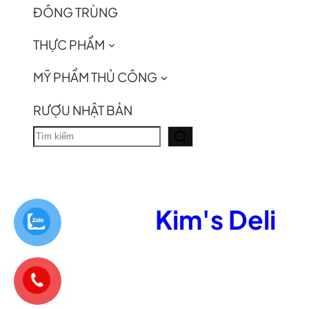
ĐÔNG TRÙNG
THỰC PHẨM
MỸ PHẨM THỦ CÔNG
RƯỢU NHẬT BẢN
T
ì
m
k
Kim's Deli
i
ế
m