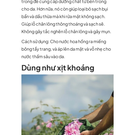
trong để cung cấp dưỡng chất từ bên trong
cho da. Hơn nữa, nó còn giúp loại bỏ sạch bụi
bẩn và dầu thừa mà khi rửa mặt không sạch.
Giúp lỗ chân lông thông thoáng và sạch sẽ.
Không gây tắc nghẽn lỗ chân lông và gây mụn.
Cách sử dụng: Cho nước hoa hồng ra miếng
bông tẩy trang, và áp lên da mặt và vỗ nhẹ cho
nước thấm sâu vào da.
Dùng như xịt khoáng