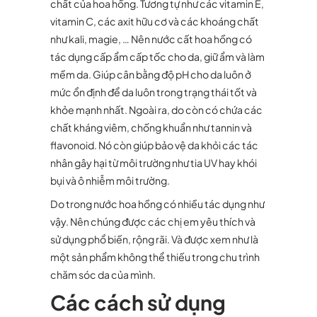
chất của hoa hồng. Tương tự như các vitamin E,
vitamin C, các axit hữu cơ và các khoáng chất
như kali, magie, … Nên nước cất hoa hồng có
tác dụng cấp ẩm cấp tốc cho da, giữ ẩm và làm
mềm da. Giúp cân bằng độ pH cho da luôn ở
mức ổn định để da luôn trong trạng thái tốt và
khỏe mạnh nhất. Ngoài ra, do còn có chứa các
chất kháng viêm, chống khuẩn như tannin và
flavonoid. Nó còn giúp bảo vệ da khỏi các tác
nhân gây hại từ môi trường như tia UV hay khói
bụi và ô nhiễm môi trường.
Do trong nước hoa hồng có nhiều tác dụng như
vậy. Nên chúng được các chị em yêu thích và
sử dụng phổ biến, rộng rãi. Và được xem như là
một sản phẩm không thể thiếu trong chu trình
chăm sóc da của mình.
Các cách sử dụng