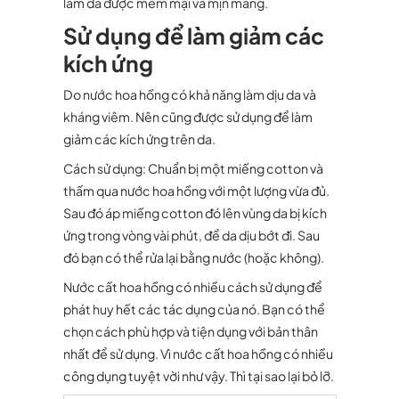
làm da được mềm mại và mịn màng.
Sử dụng để làm giảm các
kích ứng
Do nước hoa hồng có khả năng làm dịu da và
kháng viêm. Nên cũng được sử dụng để làm
giảm các kích ứng trên da.
Cách sử dụng: Chuẩn bị một miếng cotton và
thấm qua nước hoa hồng với một lượng vừa đủ.
Sau đó áp miếng cotton đó lên vùng da bị kích
ứng trong vòng vài phút, để da dịu bớt đi. Sau
đó bạn có thể rửa lại bằng nước (hoặc không).
Nước cất hoa hồng có nhiều cách sử dụng để
phát huy hết các tác dụng của nó. Bạn có thể
chọn cách phù hợp và tiện dụng với bản thân
nhất để sử dụng. Vì nước cất hoa hồng có nhiều
công dụng tuyệt vời như vậy. Thì tại sao lại bỏ lỡ.