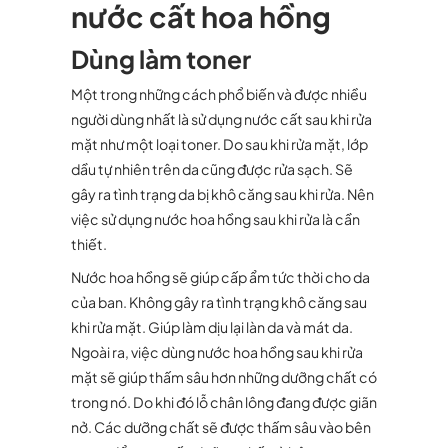
nước cất hoa hồng
Dùng làm toner
Một trong những cách phổ biến và được nhiều
người dùng nhất là sử dụng nước cất sau khi rửa
mặt như một loại toner. Do sau khi rửa mặt, lớp
dầu tự nhiên trên da cũng được rửa sạch. Sẽ
gây ra tình trạng da bị khô căng sau khi rửa. Nên
việc sử dụng nước hoa hồng sau khi rửa là cần
thiết.
Nước hoa hồng sẽ giúp cấp ẩm tức thời cho da
của ban. Không gây ra tình trạng khô căng sau
khi rửa mặt. Giúp làm dịu lại làn da và mát da.
Ngoài ra, việc dùng nước hoa hồng sau khi rửa
mặt sẽ giúp thấm sâu hơn những dưỡng chất có
trong nó. Do khi đó lỗ chân lông đang được giãn
nở. Các dưỡng chất sẽ được thấm sâu vào bên