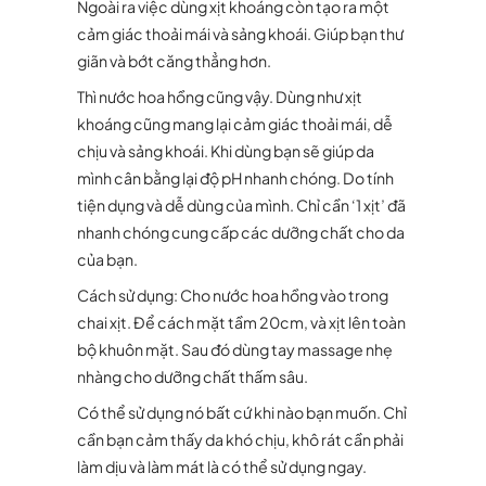
Ngoài ra việc dùng xịt khoáng còn tạo ra một
cảm giác thoải mái và sảng khoái. Giúp bạn thư
giãn và bớt căng thẳng hơn.
Thì nước hoa hồng cũng vậy. Dùng như xịt
khoáng cũng mang lại cảm giác thoải mái, dễ
chịu và sảng khoái. Khi dùng bạn sẽ giúp da
mình cân bằng lại độ pH nhanh chóng. Do tính
tiện dụng và dễ dùng của mình. Chỉ cần ‘1 xịt’ đã
nhanh chóng cung cấp các dưỡng chất cho da
của bạn.
Cách sử dụng: Cho nước hoa hồng vào trong
chai xịt. Để cách mặt tầm 20cm, và xịt lên toàn
bộ khuôn mặt. Sau đó dùng tay massage nhẹ
nhàng cho dưỡng chất thấm sâu.
Có thể sử dụng nó bất cứ khi nào bạn muốn. Chỉ
cần bạn cảm thấy da khó chịu, khô rát cần phải
làm dịu và làm mát là có thể sử dụng ngay.