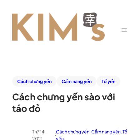
Cách chưng yến
Cẩm nang yến
Tổ yến
Cách chưng yến sào với
táo đỏ
Th7 14,
Cách chưng yến
, 
Cẩm nang yến
, 
Tổ
•
2021
yến