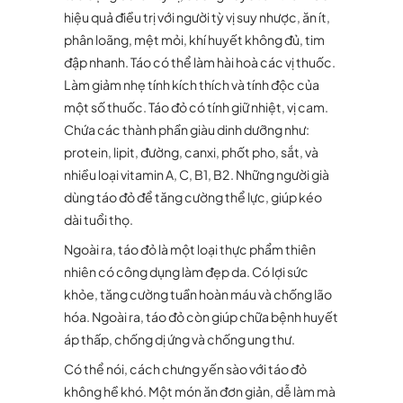
hiệu quả điều trị với người tỳ vị suy nhược, ăn ít,
phân loãng, mệt mỏi, khí huyết không đủ, tim
đập nhanh. Táo có thể làm hài hoà các vị thuốc.
Làm giảm nhẹ tính kích thích và tính độc của
một số thuốc. Táo đỏ có tính giữ nhiệt, vị cam.
Chứa các thành phần giàu dinh dưỡng như:
protein, lipit, đường, canxi, phốt pho, sắt, và
nhiều loại vitamin A, C, B1, B2. Những người già
dùng táo đỏ để tăng cường thể lực, giúp kéo
dài tuổi thọ.
Ngoài ra, táo đỏ là một loại thực phẩm thiên
nhiên có công dụng làm đẹp da. Có lợi sức
khỏe, tăng cường tuần hoàn máu và chống lão
hóa. Ngoài ra, táo đỏ còn giúp chữa bệnh huyết
áp thấp, chống dị ứng và chống ung thư.
Có thể nói, cách chưng yến sào với táo đỏ
không hề khó. Một món ăn đơn giản, dễ làm mà