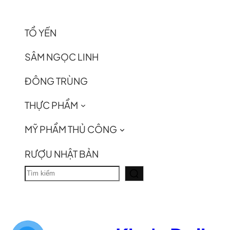
TỔ YẾN
SÂM NGỌC LINH
ĐÔNG TRÙNG
THỰC PHẨM
MỸ PHẨM THỦ CÔNG
RƯỢU NHẬT BẢN
T
ì
m
k