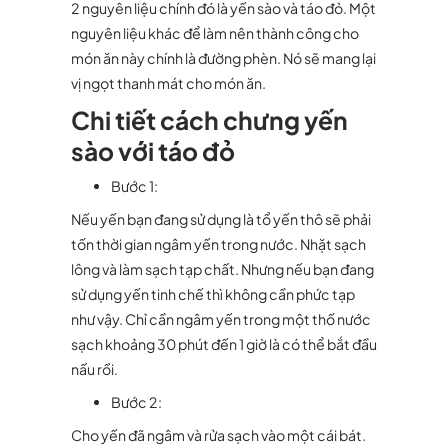
2 nguyên liệu chính đó là yến sào và táo đỏ. Một
nguyên liệu khác để làm nên thành công cho
món ăn này chính là đường phèn. Nó sẽ mang lại
vị ngọt thanh mát cho món ăn.
Chi tiết cách chưng yến
sào với táo đỏ
Bước 1:
Nếu yến bạn đang sử dụng là tổ yến thô sẽ phải
tốn thời gian ngâm yến trong nước. Nhặt sạch
lông và làm sạch tạp chất. Nhưng nếu bạn đang
sử dụng yến tinh chế thì không cần phức tạp
như vậy. Chỉ cần ngâm yến trong một thố nước
sạch khoảng 30 phút đến 1 giờ là có thể bắt đầu
nấu rồi.
Bước 2:
Cho yến đã ngâm và rửa sạch vào một cái bát.