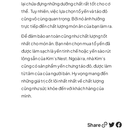
lại chứa đựng những dưỡng chất rất tốt cho cơ
thể. Tuy nhiên, việc lựa chọn tổ yến và táo đỏ
cũng vô cùng quan trọng. Bởi nó ảnh hưởng
trực tiếp đến chất lượng món ăn của bạn làm ra.
Để đảm bảo an toàn cũng như chất lượng tốt
nhất cho món ăn. Bạn nên chọn mua tổ yến đã
được làm sạch là yến tinh chế hoặc yến sào rút
lông sẵn của Kim’s Nest. Ngoài ra, nhà Kim’s
cũng có sản phẩm yến chưng táo đỏ, được làm
từ tâm của của người bán. Hy vọng mang đến
những giá trị cốt lõi nhất nhất về chất lượng
cũng như sức khỏe đến với khách hàng của
mình.
Link
Twitter
Facebook
Share