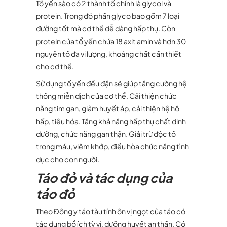
Tổ yến sào có 2 thành tố chính là glycol và
protein. Trong đó phần glyco bao gồm 7 loại
đường tốt mà cơ thể dễ dàng hấp thụ. Còn
protein của tổ yến chứa 18 axit amin và hơn 30
nguyên tố đa vi lượng, khoáng chất cần thiết
cho cơ thể.
Sử dụng tổ yến đều đặn sẽ giúp tăng cường hệ
thống miễn dịch của cơ thể. Cải thiện chức
năng tim gan, giảm huyết áp, cải thiện hệ hô
hấp, tiêu hóa. Tăng khả năng hấp thụ chất dinh
dưỡng, chức năng gan thận. Giải trừ độc tố
trong máu, viêm khớp, điều hòa chức năng tình
dục cho con người.
Táo đỏ và tác dụng của
táo đỏ
Theo Đông y táo tàu tính ôn vị ngọt của táo có
tác dụng bổ ích tỳ vị, dưỡng huyết an thần. Có