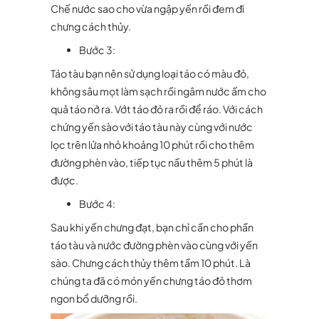
Chế nước sao cho vừa ngập yến rồi đem đi
chưng cách thủy.
Bước 3:
Táo tàu bạn nên sử dụng loại táo có màu đỏ,
không sâu mọt làm sạch rồi ngâm nước ấm cho
quả táo nở ra. Vớt táo đỏ ra rồi để ráo. Với cách
chứng yến sào với táo tàu này cùng với nước
lọc trên lửa nhỏ khoảng 10 phút rồi cho thêm
đường phèn vào, tiếp tục nấu thêm 5 phút là
được.
Bước 4:
Sau khi yến chưng đạt, bạn chỉ cần cho phần
táo tàu và nước đường phèn vào cùng với yến
sào. Chưng cách thủy thêm tầm 10 phút. Là
chúng ta đã có món yến chưng táo đỏ thơm
ngon bổ dưỡng rồi.