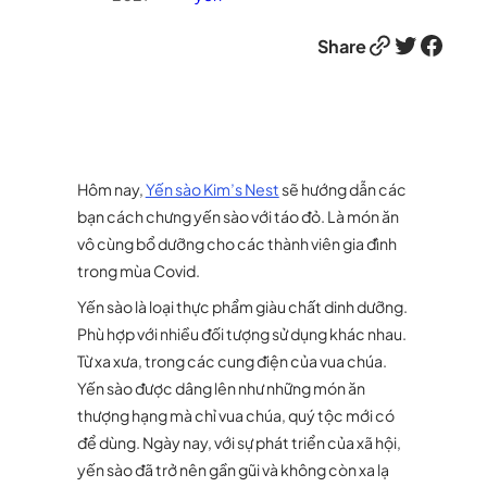
Link
Twitter
Facebook
Share
Hôm nay,
Yến sào Kim’s Nest
sẽ hướng dẫn các
bạn cách chưng yến sào với táo đỏ. Là món ăn
vô cùng bổ dưỡng cho các thành viên gia đình
trong mùa Covid.
Yến sào là loại thực phẩm giàu chất dinh dưỡng.
Phù hợp với nhiều đối tượng sử dụng khác nhau.
Từ xa xưa, trong các cung điện của vua chúa.
Yến sào được dâng lên như những món ăn
thượng hạng mà chỉ vua chúa, quý tộc mới có
để dùng. Ngày nay, với sự phát triển của xã hội,
yến sào đã trở nên gần gũi và không còn xa lạ