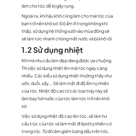
làm cho tóc dễ bị gãy rụng.
Ngoài ra, khí hậu khô cũng làm cho mái tóc của
bạn trở nên khô xơ. Độ ẩm ở trong không khí
thấp, sử dụng hệ thống sưởi vào mùa đông sẽ
sẽ làm tóc nhanh chóng mất nước và bị khô rối.
1.2 Sử dụng nhiệt
Khi mà nhu cầu làm đẹp đang được ưa chuộng.
Thì việc sử dụng nhiệt lên mái tóc ngày càng
nhiều. Các kiểu sử dụng nhiệt thường thấy như
uốn, duỗi, sấy…. Sẽ làm mất đi độ ẩm tự nhiên
của tóc. Nhiệt độ cao từ các loại máy này sẽ
làm bay hơi nước của tóc làm tóc trở nên khô
xơ.
Việc sử dụng nhiệt độ cao lên tóc, sẽ làm hư
cấu trúc của tóc và làm mất đi lipid tự nhiên có
trong tóc. Từ đó làm giảm lượng dầu trên tóc,