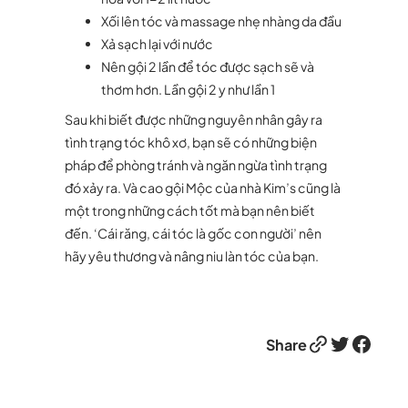
Xối lên tóc và massage nhẹ nhàng da đầu
Xả sạch lại với nước
Nên gội 2 lần để tóc được sạch sẽ và
thơm hơn. Lần gội 2 y như lần 1
Sau khi biết được những nguyên nhân gây ra
tình trạng tóc khô xơ, bạn sẽ có những biện
pháp để phòng tránh và ngăn ngừa tình trạng
đó xảy ra. Và cao gội Mộc của nhà Kim’s cũng là
một trong những cách tốt mà bạn nên biết
đến. ‘Cái răng, cái tóc là gốc con người’ nên
hãy yêu thương và nâng niu làn tóc của bạn.
Link
Twitter
Facebook
Share