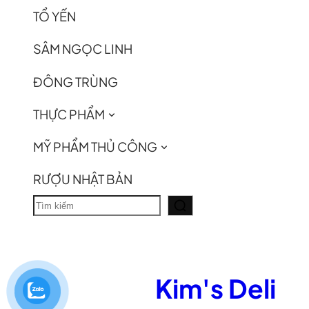
TỔ YẾN
SÂM NGỌC LINH
ĐÔNG TRÙNG
THỰC PHẨM
MỸ PHẨM THỦ CÔNG
RƯỢU NHẬT BẢN
T
ì
m
k
Kim's Deli
i
ế