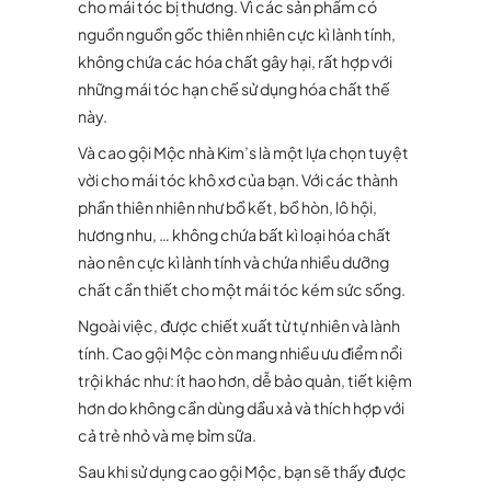
cho mái tóc bị thương. Vì các sản phẩm có
nguồn nguồn gốc thiên nhiên cực kì lành tính,
không chứa các hóa chất gây hại, rất hợp với
những mái tóc hạn chế sử dụng hóa chất thế
này.
Và cao gội Mộc nhà Kim’s là một lựa chọn tuyệt
vời cho mái tóc khô xơ của bạn. Với các thành
phần thiên nhiên như bồ kết, bồ hòn, lô hội,
hương nhu, … không chứa bất kì loại hóa chất
nào nên cực kì lành tính và chứa nhiều dưỡng
chất cần thiết cho một mái tóc kém sức sống.
Ngoài việc, được chiết xuất từ tự nhiên và lành
tính. Cao gội Mộc còn mang nhiều ưu điểm nổi
trội khác như: ít hao hơn, dễ bảo quản, tiết kiệm
hơn do không cần dùng dầu xả và thích hợp với
cả trẻ nhỏ và mẹ bỉm sữa.
Sau khi sử dụng cao gội Mộc, bạn sẽ thấy được