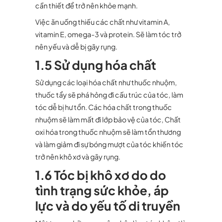
cần thiết để trở nên khỏe mạnh.
Việc ăn uống thiếu các chất như vitamin A,
vitamin E, omega-3 và protein. Sẽ làm tóc trở
nên yếu và dễ bị gãy rụng.
1.5 Sử dụng hóa chất
Sử dụng các loại hóa chất như thuốc nhuộm,
thuốc tẩy sẽ phá hỏng đi cấu trúc của tóc, làm
tóc dễ bị hư tổn. Các hóa chất trong thuốc
nhuộm sẽ làm mất đi lớp bảo vệ của tóc, Chất
oxi hóa trong thuốc nhuộm sẽ làm tổn thương
và làm giảm đi sự bóng mượt của tóc khiến tóc
trở nên khô xơ và gãy rụng.
1.6 Tóc bị khô xơ do do
tình trạng sức khỏe, áp
lực và do yếu tố di truyền