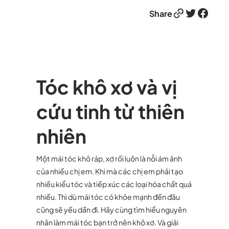
Link
Twitter
Facebook
Share
Tóc khô xơ và vị
cứu tinh từ thiên
nhiên
Một mái tóc khô ráp, xơ rối luôn là nỗi ám ảnh
của nhiều chị em. Khi mà các chị em phải tạo
nhiều kiểu tóc và tiếp xúc các loại hóa chất quá
nhiều. Thì dù mái tóc có khỏe mạnh đến đâu
cũng sẽ yếu dần đi. Hãy cùng tìm hiểu nguyên
nhân làm mái tóc bạn trở nên khô xơ. Và giải