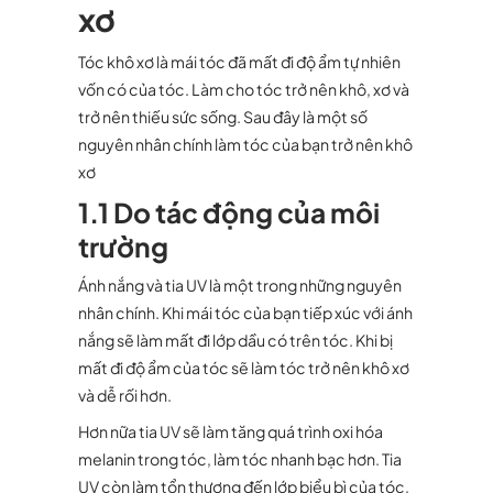
xơ
Tóc khô xơ là mái tóc đã mất đi độ ẩm tự nhiên
vốn có của tóc. Làm cho tóc trở nên khô, xơ và
trở nên thiếu sức sống. Sau đây là một số
nguyên nhân chính làm tóc của bạn trở nên khô
xơ
1.1 Do tác động của môi
trường
Ánh nắng và tia UV là một trong những nguyên
nhân chính. Khi mái tóc của bạn tiếp xúc với ánh
nắng sẽ làm mất đi lớp dầu có trên tóc. Khi bị
mất đi độ ẩm của tóc sẽ làm tóc trở nên khô xơ
và dễ rối hơn.
Hơn nữa tia UV sẽ làm tăng quá trình oxi hóa
melanin trong tóc, làm tóc nhanh bạc hơn. Tia
UV còn làm tổn thương đến lớp biểu bì của tóc,