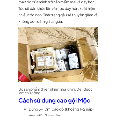
mái tóc của mình trở nên mềm mại và dày hơn.
Tóc sẽ dần khỏe lên và mọc dày hơn, xuất hiện
nhiều tóc con. Tình trạng gàu sẽ thuyên giảm và
không còn cảm giác ngứa.
Bộ sản phẩm thiên nhiên nhà Kim’s Deli được
làm thủ công
Cách sử dụng cao gội Mộc
Dùng 5-10ml cao gội (khoảng 1-2 nắp)
hòa với 1-2 lít nước