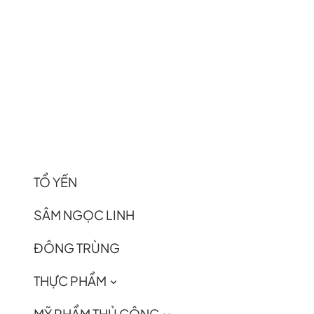
TỔ YẾN
SÂM NGỌC LINH
ĐÔNG TRÙNG
THỰC PHẨM
MỸ PHẨM THỦ CÔNG