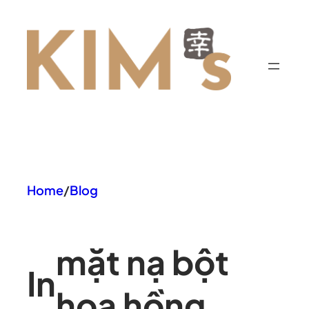
Chuyển
đến
phần
nội
dung
Home
/
Blog
mặt nạ bột
In
hoa hồng