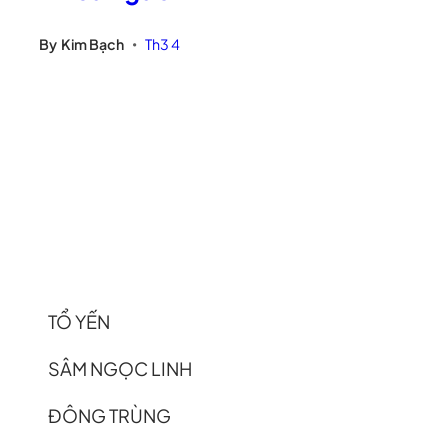
By
Kim Bạch
Th3 4
•
TỔ YẾN
SÂM NGỌC LINH
ĐÔNG TRÙNG