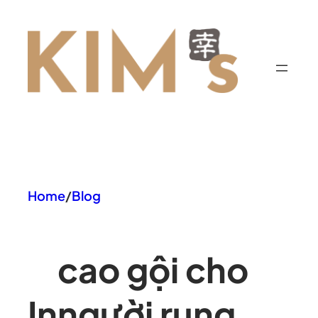
Chuyển
đến
phần
nội
dung
Home
/
Blog
cao gội cho
In
người rụng